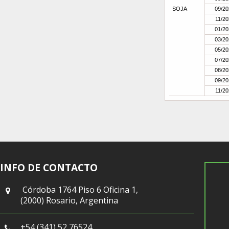
SOJA
09/20
11/20
01/20
03/20
05/20
07/20
08/20
09/20
11/20
INFO DE CONTACTO
Córdoba 1764 Piso 6 Oficina 1,
(2000) Rosario, Argentina
+54 (341) 52 76524