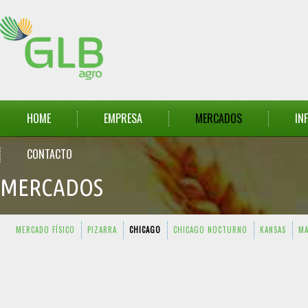
HOME
EMPRESA
MERCADOS
IN
CONTACTO
MERCADOS
MERCADO FÍSICO
PIZARRA
CHICAGO
CHICAGO NOCTURNO
KANSAS
MA